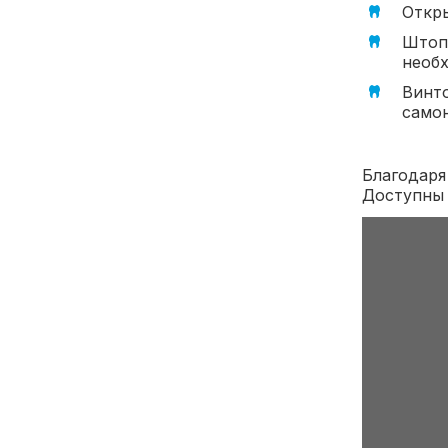
Откры
Штопо
необх
Винто
самон
Благодаря
Доступны 