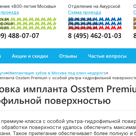
ение «800-летия Москвы»
Отделение на Амурской
О
 проезда
Схема проезда
С
ская
Щелковская
Б
ерская
Первомайская
Б
зово
Черкизовская
99) 488-07-07
8 (495) 462-01-03
ы
Акции и скидки
Отзывы
Частые вопросы
уги
»
Имплантация зубов в Москве под ключ недорого
»
мпланта Osstem Premium c особой ультра-гидрофильной поверхнос
овка импланта Osstem Premiu
офильной поверхностью
премиум-класса с особой ультра-гидрофильной повер
 обработки поверхности удалось обеспечить максима
кани. Такое прилегание обеспечивает более полную и