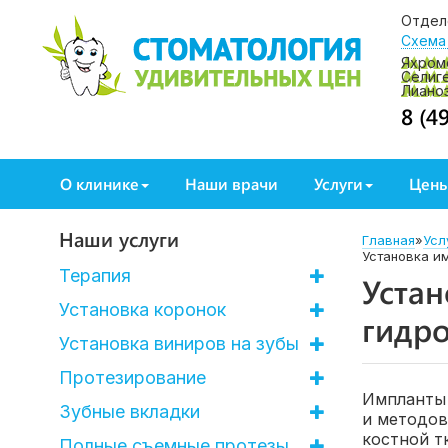
Отдел
Схема
Яхром
Селиг
Лиано
8 (4
О клинике
Наши врачи
Услуги
Цен
Наши услуги
Главная
»
Усл
Установка и
Терапия
Устан
Установка коронок
гидр
Установка виниров на зубы
Протезирование
Импланты 
Зубные вкладки
и методов
костной т
Полные съемные протезы