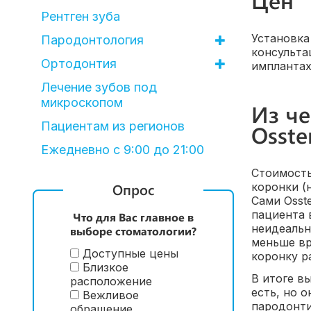
Рентген зуба
Установка
Пародонтология
консульта
Ортодонтия
имплантах
Лечение зубов под
микроскопом
Из че
Пациентам из регионов
Osst
Ежедневно с 9:00 до 21:00
Стоимость
Опрос
коронки (
Сами Osst
пациента 
Что для Вас главное в
неидеальн
выборе стоматологии?
меньше вр
Доступные цены
коронку р
Близкое
В итоге в
расположение
есть, но 
Вежливое
пародонти
обращение