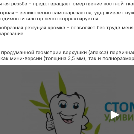
тая резьба – предотвращает омертвение костной тка
рная – великолепно самонарезается, удерживает нуж
одимости вектор легко корректируется.
образная режущая кромка – позволяет без труда мен
арезание.
 продуманной геометрии верхушки (апекса) первичная
как мини-версии (толщина 3,5 мм), так и полноразмерн
►