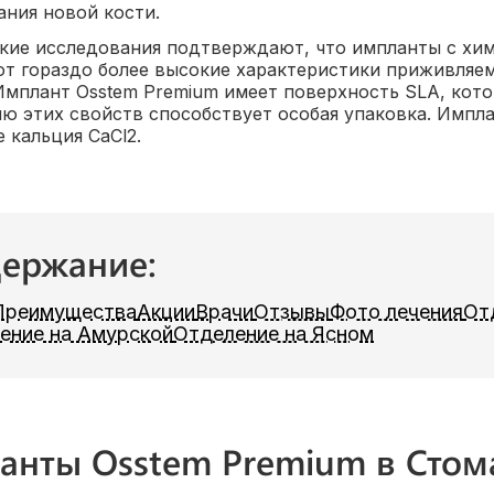
ния новой кости.
ие исследования подтверждают, что импланты с хи
т гораздо более высокие характеристики приживляе
Имплант Osstem Premium имеет поверхность SLA, кото
ю этих свойств способствует особая упаковка. Импл
 кальция CaCl2.
ержание:
Преимущества
Акции
Врачи
Отзывы
Фото лечения
От
ение на Амурской
Отделение на Ясном
анты Osstem Premium в Стом