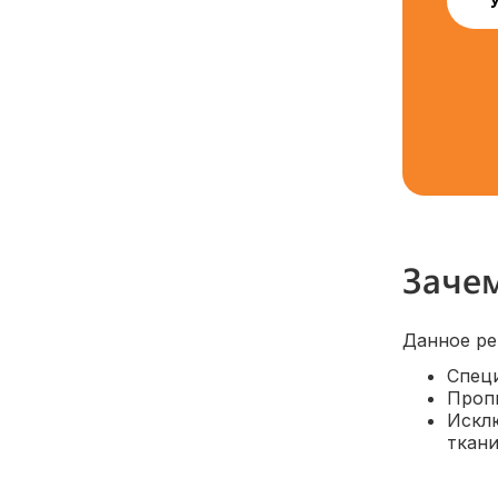
Зачем
Данное ре
Специ
Проп
Искл
ткани