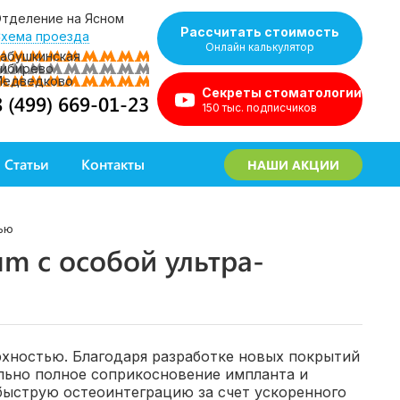
тделение на Ясном
Рассчитать стоимость
хема проезда
Онлайн калькулятор
абушкинская
ибирево
Медведково
Секреты стоматологии
8 (499) 669-01-23
150 тыс. подписчиков
Статьи
Контакты
НАШИ АКЦИИ
тью
m c особой ультра-
хностью. Благодаря разработке новых покрытий
льно полное соприкосновение импланта и
 быструю остеоинтеграцию за счет ускоренного