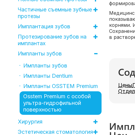
формирова
Частичные съемные зубные
Медицинск
протезы
показываю
корнями. 
Имплантация зубов
Сохранени
Протезирование зубов на
в растворе
имплантах
Импланты зубов
Импланты зубов
Сод
Импланты Dentium
Цены
Импланты OSSTEM Premium
Отдел
Osstem Premium c особой
ультра-гидрофильной
поверхностью
Хирургия
Импл
Цен
Эстетическая стоматология