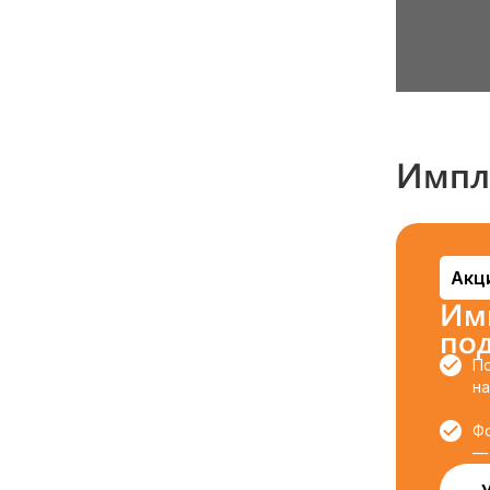
Импл
Акц
Им
по
П
на
Ф
— 