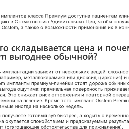
 имплантов класса Премиум доступна пациентам клин
цию в Стоматологию Удивительных Цен, чтобы получ
 Osstem, а также о возможности применения их в кон
го складывается цена и поч
em выгоднее обычной?
 имплантации зависит от нескольких вещей: сложност
например, металлокерамика или диоксид циркония) и
em импланты премиум-линейки стоят дороже обычных 
выгода ощутима: премиальная поверхность приживает
ая. Это снижает риск отторжения и повторной операц
емени на лечение. Кроме того, имплант Osstem Premi
аньше иногда на несколько недель.
ы получаете готовый зуб быстрее, а ходить с временн
она окупается спокойствием и предсказуемым результа
т (отягощающие обстоятельства для приживления).