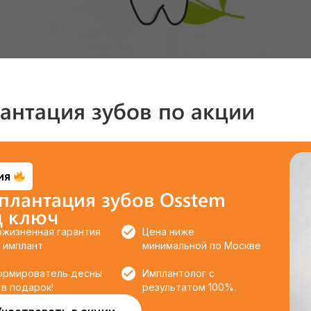
антация зубов по акции
ия
плантация зубов Osstem
д ключ
ожизненная гарантия
Цена ниже
 имплант
минимальной по Москве
ормирователь десны
Имплантолог с
в подарок!
результатом 100%.